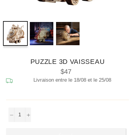
PUZZLE 3D VAISSEAU
Prix
$47
régulier
Livraison entre le
18/08
et le
25/08
−
+