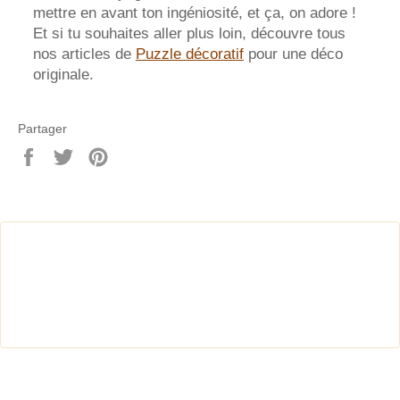
mettre en avant ton ingéniosité, et ça, on adore !
Et si tu souhaites aller plus loin, découvre tous
nos articles de
Puzzle décoratif
pour une déco
originale.
Partager
Partager
Tweeter
Épingler
sur
sur
sur
Facebook
Twitter
Pinterest